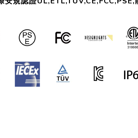
規認證UL,ETL,TUV,CE,FCC,PSE,