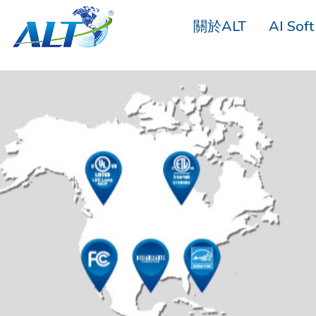
關於ALT
AI Soft