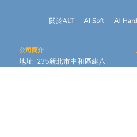
關於ALT
AI Soft
AI Har
公司簡介
地址: 235新北市中和區建八
路2號16樓之8
電話: +886-2-8226-1289
傳真: +886-2-8226-9066
Copyrights © 2026
浩然科技股份有限公司
All Rights Reserved. Designed By
Y