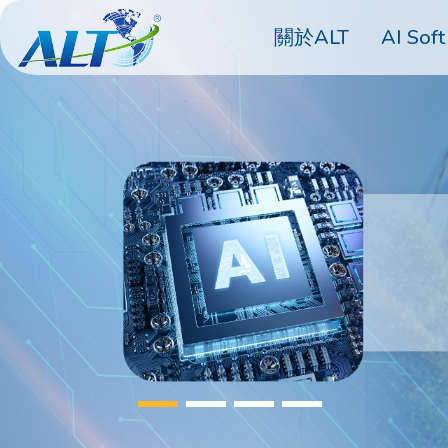
關於ALT
AI Soft