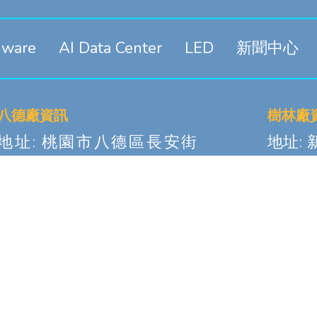
dware
AI Data Center
LED
新聞中心
八德廠資訊
樹林廠
地址: 桃園市八德區長安街
地址:
306號
段1號之
電話: 03-3671688#601
電話: 0
CSEO