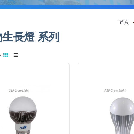
首頁
物生長燈 系列
: