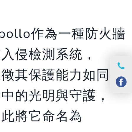
pollo作為一種防火牆
或入侵檢測系統，
象徵其保護能力如同神
話中的光明與守護，
因此將它命名為