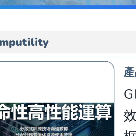
mputility
產
G