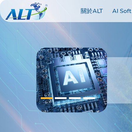
關於ALT
AI Soft