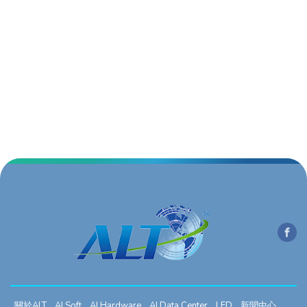
關於ALT
AI Soft
AI Hardware
AI Data Center
LED
新聞中心