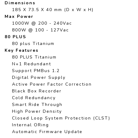
Dimensions
185 X 73.5 X 40 mm (D x W x H)
Max Power
1000W @ 200 - 240Vac
800W @ 100 - 127Vac
80 PLUS
80 plus Titanium
Key Features
80 PLUS Titanium
N+1 Redundant
Support PMBus 1.2
Digital Power Supply
Active Power Factor Correction
Black Box Recorder
Cold Redundancy
Smart Ride Through
High Power Density
Closed Loop System Protection (CLST)
Internal ORing
Automatic Firmware Update