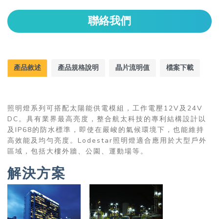
聯絡我們
產品敘述
產品規格說明
晶片流明值
檔案下載
照明燈系列可搭配太陽能供電模組，工作電壓12V及24V
DC。具有業界最高亮度，整合航太科技的專利結構設計以
及IP68的防水標準，即使在嚴峻的氣候環境下，也能維持
高效能及均勻亮度。Lodestar照明燈適合應用於大型戶外
區域，包括大樓外牆、公園、運動場等。
解決方案