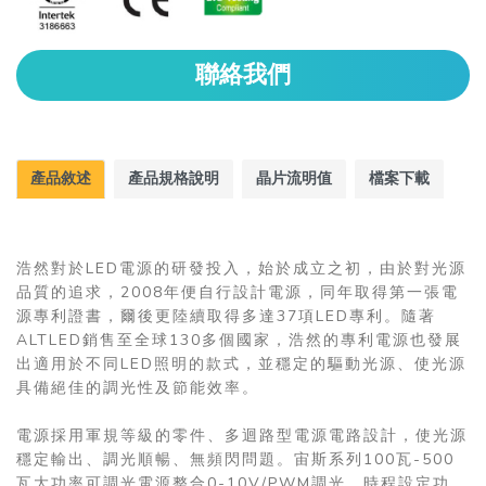
聯絡我們
產品敘述
產品規格說明
晶片流明值
檔案下載
浩然對於LED電源的研發投入，始於成立之初，由於對光源
品質的追求，2008年便自行設計電源，同年取得第一張電
源專利證書，爾後更陸續取得多達37項LED專利。隨著
ALTLED銷售至全球130多個國家，浩然的專利電源也發展
出適用於不同LED照明的款式，並穩定的驅動光源、使光源
具備絕佳的調光性及節能效率。
電源採用軍規等級的零件、多迴路型電源電路設計，使光源
穩定輸出、調光順暢、無頻閃問題。宙斯系列100瓦-500
瓦大功率可調光電源整合0-10V/PWM調光、時程設定功