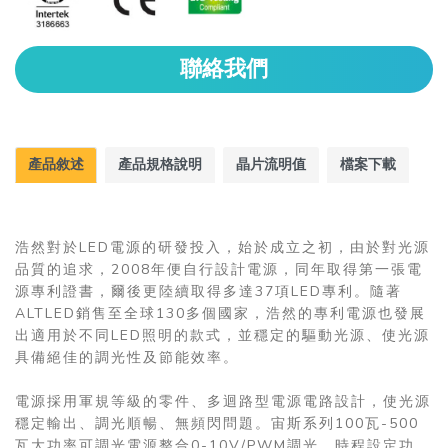
聯絡我們
產品敘述
產品規格說明
晶片流明值
檔案下載
浩然對於LED電源的研發投入，始於成立之初，由於對光源
品質的追求，2008年便自行設計電源，同年取得第一張電
源專利證書，爾後更陸續取得多達37項LED專利。隨著
ALTLED銷售至全球130多個國家，浩然的專利電源也發展
出適用於不同LED照明的款式，並穩定的驅動光源、使光源
具備絕佳的調光性及節能效率。
電源採用軍規等級的零件、多迴路型電源電路設計，使光源
穩定輸出、調光順暢、無頻閃問題。宙斯系列100瓦-500
瓦大功率可調光電源整合0-10V/PWM調光、時程設定功