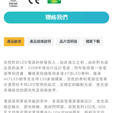
聯絡我們
產品敘述
產品規格說明
晶片流明值
檔案下載
浩然對於LED電源的研發投入，始於成立之初，由於對光源
品質的追求，2008年便自行設計電源，同年取得第一張電
源專利證書，爾後更陸續取得多達37項LED專利。隨著
ALTLED銷售至全球130多個國家，浩然的專利電源也發展
出適用於不同LED照明的款式，並穩定的驅動光源、使光源
具備絕佳的調光性及節能效率。
電源採用軍規等級的零件、多迴路型電源電路設計，使光源
穩定輸出、調光順暢、無頻閃問題。宙斯系列100瓦-500
瓦大功率可調光電源整合0-10V/PWM調光、時程設定功