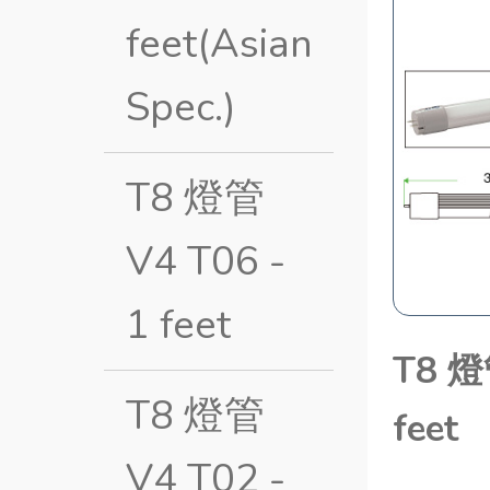
feet(Asian
Spec.)
T8 燈管
V4 T06 -
1 feet
T8 燈
T8 燈管
feet
V4 T02 -