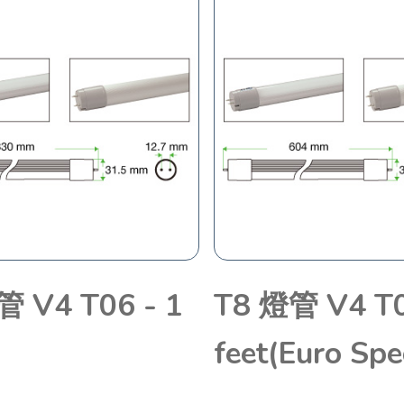
管 V4 T06 - 1
T8 燈管 V4 T0
feet(Euro Spe