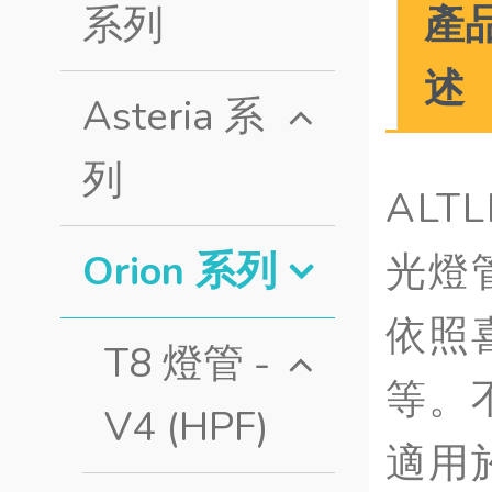
產
系列
述
Asteria 系
列
ALT
Orion 系列
光燈
依照
T8 燈管 -
等。
V4 (HPF)
適用