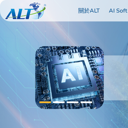
關於ALT
AI Soft