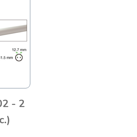
2 - 2
c.)