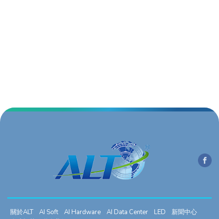
關於ALT
AI Soft
AI Hardware
AI Data Center
LED
新聞中心